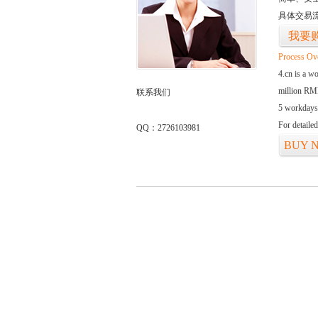
具体交易
我要
Process Ov
4.cn is a w
million RMB
联系我们
5 workdays
For detaile
QQ：2726103981
BUY 