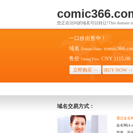
comic366.co
您正在访问的域名可以转让!This domain name i
一口价出售中！
域名
comic366.c
Domain Name:
售价
CNY 1115.00
Listing Price:
立即购买
BUY NOW
>>
>>
域名交易方式：
通过金名网(
金名网(4
简单、安