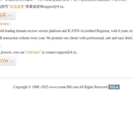
流程可
“点击这里”
查看或咨询support@4.cn。
购买
>>
erview:
orld leading domain escrow service platform and ICANN-Accredited Registrar, with 6 years ri
 transaction volume every year. We promise our clients with professional, safe and easy third-
.
d process, you can
“visit here”
or contact support@4.cn.
NOW
>>
Copyright © 1998 -2025 www.comic366.com All Rights Reserved
51La